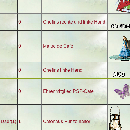
0
Chefins rechte und linke Hand
0
Maitre de Cafe
0
Chefins linke Hand
0
Ehrenmitglied PSP-Cafe
 User(1)
1
Cafehaus-Funzelhalter