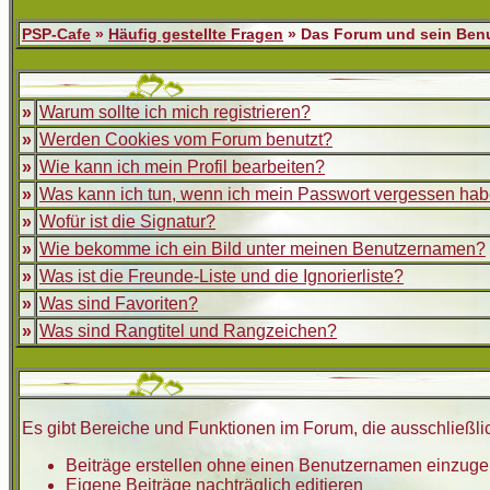
PSP-Cafe
»
Häufig gestellte Fragen
» Das Forum und sein Benu
»
Warum sollte ich mich registrieren?
»
Werden Cookies vom Forum benutzt?
»
Wie kann ich mein Profil bearbeiten?
»
Was kann ich tun, wenn ich mein Passwort vergessen ha
»
Wofür ist die Signatur?
»
Wie bekomme ich ein Bild unter meinen Benutzernamen?
»
Was ist die Freunde-Liste und die Ignorierliste?
»
Was sind Favoriten?
»
Was sind Rangtitel und Rangzeichen?
Es gibt Bereiche und Funktionen im Forum, die ausschließlic
Beiträge erstellen ohne einen Benutzernamen einzug
Eigene Beiträge nachträglich editieren