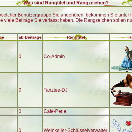
Was sind Rangtitel und Rangzeichen?
nd welcher Benutzergruppe Sie angehören, bekommen Sie unter
wie viele Beiträge Sie verfasst haben. Die Rangzeichen sollen nu
pe
ab Beiträge
Rangtitel
R
0
Co-Admin
0
Tanztee-DJ
0
Cafe-Perle
0
Weinkeller-Schlüsselverwalter